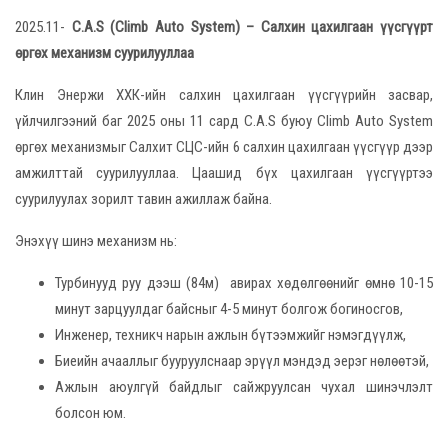
2025.11-
C.A.S (Climb Auto System) – Салхин цахилгаан үүсгүүрт
өргөх механизм суурилууллаа
Клин Энержи ХХК-ийн салхин цахилгаан үүсгүүрийн засвар,
үйлчилгээний баг 2025 оны 11 сард C.A.S буюу Climb Auto System
өргөх механизмыг Салхит СЦС-ийн 6 салхин цахилгаан үүсгүүр дээр
амжилттай суурилууллаа. Цаашид бүх цахилгаан үүсгүүртээ
суурилуулах зорилт тавин ажиллаж байна.
Энэхүү шинэ механизм нь:
Турбинууд руу дээш (84м) авирах хөдөлгөөнийг өмнө 10-15
минут зарцуулдаг байсныг 4-5 минут болгож богиносгов,
Инженер, техникч нарын ажлын бүтээмжийг нэмэгдүүлж,
Биеийн ачааллыг бууруулснаар эрүүл мэндэд эерэг нөлөөтэй,
Ажлын аюулгүй байдлыг сайжруулсан чухал шинэчлэлт
болсон юм.