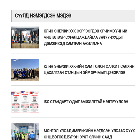
СҮҮЛД НЭМЭГДСЭН МЭДЭЭ
КЛИН ЭНЕРЖИ ХХК СЭРГЭЭГДЭХ ЭРЧИМ ХҮЧНИЙ
ЧИГЛЭЛЭЭР СУРАЛЦАЖ БАЙГАА ЗАЛУУЧУУДЫГ
ДЭМЖИХЭД ХАМТРАН АЖИЛЛАНА
КЛИН ЭНЕРЖИ ХХК-ИЙН ХАМТ ОЛОН САЛХИТ САЛХИН
ЦАХИЛГААН СТАНЦЫН ОЙР ОРЧМЫГ ЦЭВЭРЛЭВ
ISO СТАНДАРТУУДЫГ АМЖИЛТТАЙ НЭВТРҮҮЛСЭН
МОНГОЛ УЛСАД АМЕРИКИЙН НЭГДСЭН УЛСААС СУУХ
ОНЦ БӨГӨӨД БҮРЭН ЭРХТ ЭЛЧИН САЙД