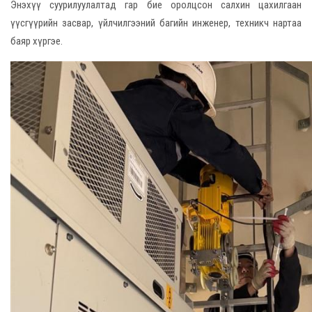
Энэхүү суурилуулалтад гар бие оролцсон салхин цахилгаан
үүсгүүрийн засвар, үйлчилгээний багийн инженер, техникч нартаа
баяр хүргэе.