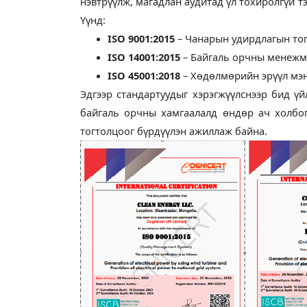
нэвтрүүлж, магадлан аудитад үл тохиролгүй т
Үүнд:
ISO 9001:2015
– Чанарын удирдлагын то
ISO 14001:2015
– Байгаль орчны менежм
ISO 45001:2018
– Хөдөлмөрийн эрүүл мэ
Эдгээр стандартуудыг хэрэгжүүлснээр бид ү
байгаль орчны хамгаалалд өндөр ач холбо
тогтолцоог бүрдүүлэн ажиллаж байна.