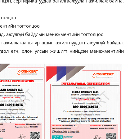
энцэн, сертификатуудаа баталгаажуулан ажиллаж байна.
гтолцоо
ентийн тогтолцоо
нд, аюулгүй байдлын менежментийн тогтолцоо
йл ажиллагааны үр ашиг, ажилтнуудын аюулгүй байдал,
гдол өгч, олон улсын жишигт нийцсэн менежментийн