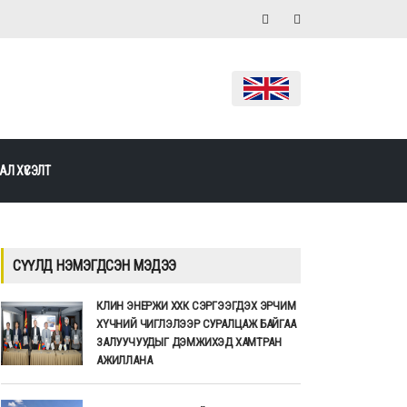
АЛ ХҮСЭЛТ
СҮҮЛД НЭМЭГДСЭН МЭДЭЭ
КЛИН ЭНЕРЖИ ХХК СЭРГЭЭГДЭХ ЭРЧИМ
ХҮЧНИЙ ЧИГЛЭЛЭЭР СУРАЛЦАЖ БАЙГАА
ЗАЛУУЧУУДЫГ ДЭМЖИХЭД ХАМТРАН
АЖИЛЛАНА