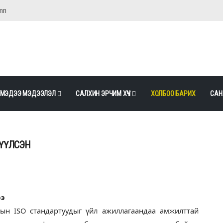
mn
МЭДЭЭ МЭДЭЭЛЭЛ
САЛХИН ЭРЧИМ ХҮЧ
ХОЛБОО БАРИХ
САН
РҮҮЛСЭН
ээ
ын ISO стандартуудыг үйл ажиллагаандаа амжилттай