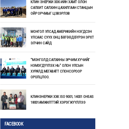
КЛИН ЭНЕРЖИ ХХК-ИЙН ХАМТ ОЛОН
САЛХИТ САЛХИН ЦАХИЛГААН СТАНЦЫН
ОЙР ОРЧМЫГ ЦЭВЭРЛЭВ
МОНГОЛ УЛСАД АМЕРИКИЙН НЭГДСЭН
УЛСААС СУУХ ОНЦ БӨГӨӨД БҮРЭН ЭРХТ
ЭЛЧИН САЙД
“МОНГОЛД САЛХИНЫ ЭРЧИМ ХҮЧИЙГ
НЭМЭГДҮҮЛЭХ НЬ” ОЛОН УЛСЫН
ХУРАЛД МЕГАВАТТ СПОНСОРООР
ОРОЛЦЛОО.
КЛИНЭНЕРЖИ ХХК ISO 9001; 14001 OHSAS
18001АМЖИЛТТАЙ ХЭРЭГЖҮҮЛЛЭЭ
FACEBOOK