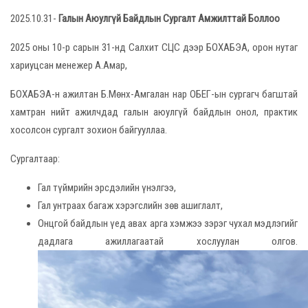
2025.10.31-
Галын Аюулгүй Байдлын Сургалт Амжилттай Боллоо
2025 оны 10-р сарын 31-нд Салхит СЦС дээр БОХАБЭА, орон нутаг
хариуцсан менежер А.Амар,
БОХАБЭА-н ажилтан Б.Мөнх-Амгалан нар ОБЕГ-ын сургагч багштай
хамтран нийт ажилчдад галын аюулгүй байдлын онол, практик
хосолсон сургалт зохион байгууллаа.
Сургалтаар:
Гал түймрийн эрсдэлийн үнэлгээ,
Гал унтраах багаж хэрэгслийн зөв ашиглалт,
Онцгой байдлын үед авах арга хэмжээ зэрэг чухал мэдлэгийг
дадлага ажиллагаатай хослуулан олгов.