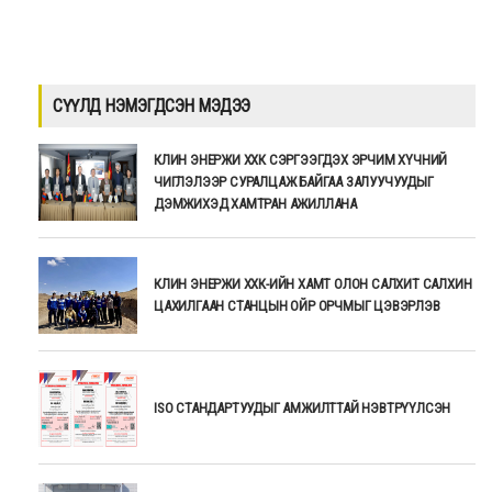
СҮҮЛД НЭМЭГДСЭН МЭДЭЭ
КЛИН ЭНЕРЖИ ХХК СЭРГЭЭГДЭХ ЭРЧИМ ХҮЧНИЙ
ЧИГЛЭЛЭЭР СУРАЛЦАЖ БАЙГАА ЗАЛУУЧУУДЫГ
ДЭМЖИХЭД ХАМТРАН АЖИЛЛАНА
КЛИН ЭНЕРЖИ ХХК-ИЙН ХАМТ ОЛОН САЛХИТ САЛХИН
ЦАХИЛГААН СТАНЦЫН ОЙР ОРЧМЫГ ЦЭВЭРЛЭВ
ISO СТАНДАРТУУДЫГ АМЖИЛТТАЙ НЭВТРҮҮЛСЭН