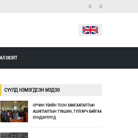
АЛ ХҮСЭЛТ
СҮҮЛД НЭМЭГДСЭН МЭДЭЭ
ОРЧИН ҮЕИЙН ТООН ХАМГААЛАЛТЫН
АШИГЛАЛТЫН ТҮВШИН, ТУЛГАРЧ БАЙГАА
ХҮНДЭРЛҮҮД