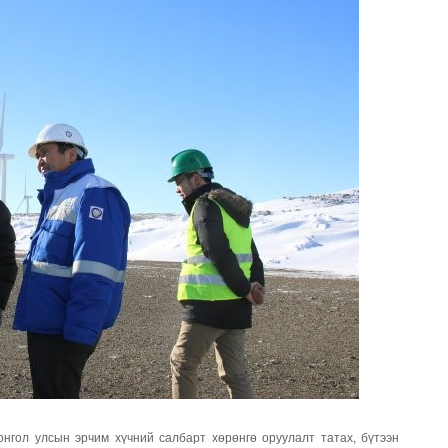
нгол улсын эрчим хүчний салбарт хөрөнгө оруулалт татах, бүтээн