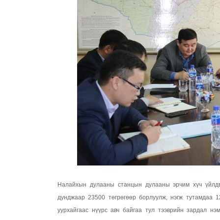
Налайхын дулааны станцын дулааны эрчим хүч үйлдвэ
дунджаар 23500 төгрөгөөр борлуулж, нэгж тутамдаа 
уурхайгаас нүүрс авч байгаа тул тээврийн зардал нэ