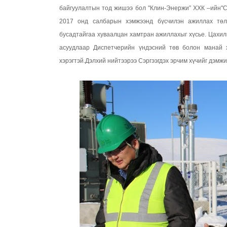
байгуулалтын тод жишээ бол "Клин-Энержи” ХХК –ийн"С
2017 онд салбарын хэмжээнд бүсчилэн ажиллах төлө
бусадтайгаа хуваалцан хамтран ажиллахыг хүсье. Цахилг
асуудлаар Диспетчерийн үндэсний төв болон манай 
хэрэгтэй.Дэлхий нийтээрээ Сэргээгдэх эрчим хүчийг дэмжи