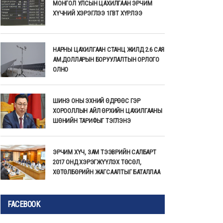
МОНГОЛ УЛСЫН ЦАХИЛГААН ЭРЧИМ
ХҮЧНИЙ ХЭРЭГЛЭЭ 1ГВТ ХҮРЛЭЭ
НАРНЫ ЦАХИЛГААН СТАНЦ ЖИЛД 2.6 САЯ
АМ.ДОЛЛАРЫН БОРУУЛАЛТЫН ОРЛОГО
ОЛНО
ШИНЭ ОНЫ ЭХНИЙ ӨДРӨӨС ГЭР
ХОРООЛЛЫН АЙЛ ӨРХИЙН ЦАХИЛГААНЫ
ШӨНИЙН ТАРИФЫГ ТЭГЛЭНЭ
ЭРЧИМ ХҮЧ, ЗАМ ТЭЭВРИЙН САЛБАРТ
2017 ОНД ХЭРЭГЖҮҮЛЭХ ТӨСӨЛ,
ХӨТӨЛБӨРИЙН ЖАГСААЛТЫГ БАТАЛЛАА
FACEBOOK