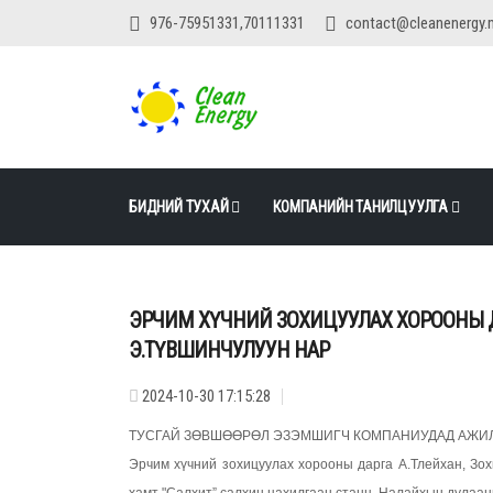
976-75951331,70111331
contact@cleanenergy.
БИДНИЙ ТУХАЙ
КОМПАНИЙН ТАНИЛЦУУЛГА
ЭРЧИМ ХҮЧНИЙ ЗОХИЦУУЛАХ ХОРООНЫ Д
Э.ТҮВШИНЧУЛУУН НАР
2024-10-30 17:15:28
ТУСГАЙ ЗӨВШӨӨРӨЛ ЭЗЭМШИГЧ КОМПАНИУДАД АЖИ
Эрчим хүчний зохицуулах хорооны дарга А.Тлейхан, Зох