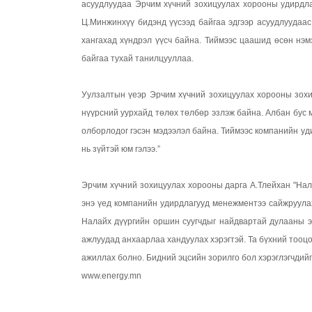
асуудлуудаа Эрчим хүчний зохицуулах хорооны удирдл
Ц.Минжинхүү бидэнд үүсээд байгаа эдгээр асуудлуудаас
хангахад хүндрэл үүсч байна. Тиймээс цаашид өсөн нэмэ
байгаа тухай танилцууллаа.
Уулзалтын үеэр Эрчим хүчний зохицуулах хорооны зохи
нүүрсний уурхайд төлөх төлбөр эзлэж байна. Албан бус 
олборлодог гэсэн мэдээлэл байна. Тиймээс компанийн уд
нь зүйтэй юм гэлээ.”
Эрчим хүчний зохицуулах хорооны дарга А.Тлейхан "Нал
энэ үед компанийн удирдлагууд менежментээ сайжруулах
Налайх дүүргийн оршин суугчдыг найдвартай дулааны э
ажлуудад анхаарлаа хандуулах хэрэгтэй. Та бүхний тооц
ажиллах болно. Бидний эцсийн зорилго бол хэрэглэгчдийг
www.energy.mn