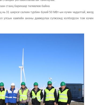
ны станцын үйл ажиллагаатай танилцлаа.
гаан станц барихаар төлөвлөж байна
ц нь 31 ширхэг салхин турбин бүхий 50 МВт-ын хүчин чадалтай, жилд
гол улсын хамгийн анхны дамжуулах сүлжээнд холбогдсон том хүчин