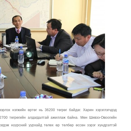
рлэх нэгжийн өртөг нь 36200 төгрөг байдаг. Харин хэрэглэгчдэд
12700 төгрөгийн алдагдалтай ажиллаж байна. Мөн Шивээ-Овоогийн
мэгдэж нүүрсний уурхайд төлөх өр төлбөр өссөн зэрэг хүндрэлтэй