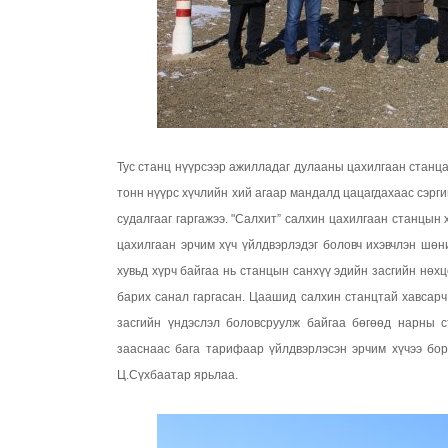
Тус станц нүүрсээр ажилладаг дулааны цахилгаан станца
тонн нүүрс хүчлийн хий агаар мандалд цацагдахаас сэргий
судалгааг гаргажээ. "Салхит” салхин цахилгаан станцын
цахилгаан эрчим хүч үйлдвэрлэдэг боловч ихэвчлэн шөн
хувьд хүрч байгаа нь станцын санхүү эдийн засгийн нөх
барих санал гаргасан. Цаашид салхин станцтай хавсар
засгийн үндэслэл боловсруулж байгаа бөгөөд нарны с
зааснаас бага тарифаар үйлдвэрлэсэн эрчим хүчээ бо
Ц.Сүхбаатар ярьлаа.