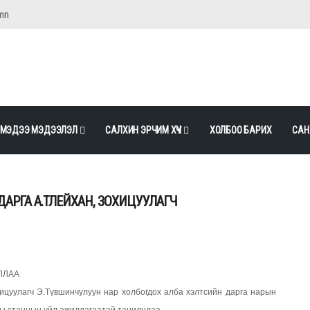
mn
МЭДЭЭ МЭДЭЭЛЭЛ
САЛХИН ЭРЧИМ ХҮЧ
ХОЛБОО БАРИХ
САН
АРГА А.ТЛЕЙХАН, ЗОХИЦУУЛАГЧ
ЛЛАА
ицуулагч Э.Түвшинчулуун нар холбогдох алба хэлтсийн дарга нарын