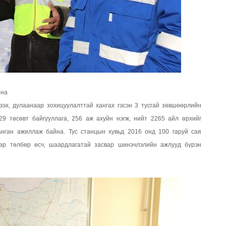
йна
ээх, дулаанаар зохицуулалттай хангах гэсэн 3 тусгай зөвшөөрлийн
29 төсөвт байгууллага, 256 аж ахуйн нэгж, нийт 2265 айл өрхийг
анган ажиллаж байна. Тус станцын хувьд 2016 онд 100 гаруй сая
 өр төлбөр өсч, шаардлагатай засвар шинэчлэлийн ажлууд бүрэн