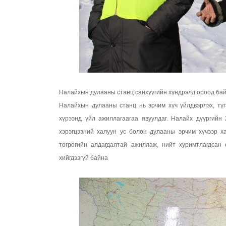
Налайхын дулааны станц санхүүгийн хүндрэлд ороод ба
Налайхын дулааны станц нь эрчим хүч үйлдвэрлэх, түг
хүрээнд үйл ажиллагаагаа явуулдаг. Налайх дүүргийн 
хэрэгцээний халуун ус болон дулааны эрчим хүчээр х
төгрөгийн алдагдалтай ажиллаж, нийт хуримтлагдсан
хийгдээгүй байна