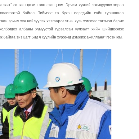
алхит” салхин цахилгаан станц юм. Эрчим хүчний зохицуулах хороо
влөгөөтэй байгаа. Тиймээс та бүхэн өөрсдийн сайн туршлагаа
аан эрчим хүч нийлүүлэх хязгаарлалтын хувь хэмжээг тогтмол барих
холбогдох албаны хүмүүстэй гурвалсан уулзалт хийж шийдвэрлэх
ж байгаа энэ цагт бид ч хуулийн хүрээнд дэмжиж ажиллана” гэсэн юм.