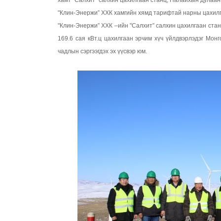
хамт "Салхит” салхин цахилгаан станц, Налайхын дулаа
"Клин-Энержи” ХХК хамгийн хямд тарифтай нарны цахил
"Клин-Энержи” ХХК –ийн "Салхит” салхин цахилгаан стан
169.6 сая кВт.ц цахилгаан эрчим хүч үйлдвэрлэдэг Мон
чадлын сэргээгдэх эх үүсвэр юм.