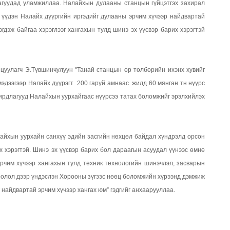
агуудад уламжиллаа. Налайхын дулааны станцын гүйцэтгэх захирал
 үүдэн Налайх дүүргийн иргэдийг дулааны эрчим хүчээр найдвартай
гдэж байгаа хэрэглээг хангахын тулд шинэ эх үүсвэр барих хэрэгтэй
цуулагч Э.Түвшинчулуун "Танай станцын өр төлбөрийн ихэнх хувийг
мэдээгээр Налайх дүүрэгт 200 гаруй амнаас жилд 60 мянган тн нүүрс
ирдлагууд Налайхын уурхайгаас нүүрсээ татах боломжийг эрэлхийлэх
айхын уурхайн санхүү эдийн засгийн нөхцөл байдал хүндрэлд орсон
 хэрэгтэй. Шинэ эх үүсвэр барих бол дараагын асуудал үүнээс өмнө
рчим хүчээр хангахын тулд техник технологийн шинэчлэл, засварын
оолол дээр үндэслэн Хорооны зүгээс нөөц боломжийн хүрээнд дэмжиж
 найдвартай эрчим хүчээр хангах юм” гэдгийг анхаарууллаа.