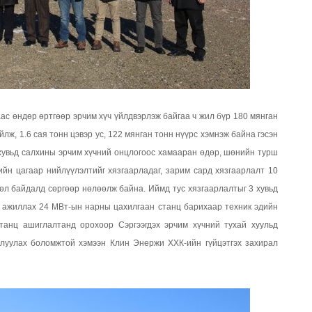
ас өндөр өртгөөр эрчим хүч үйлдвэрлэж байгаа ч жил бүр 180 мянган
лж, 1.6 сая тонн цэвэр ус, 122 мянган тонн нүүрс хэмнэж байна гэсэн
 хувьд салхины эрчим хүчний онцлогоос хамааран өдөр, шөнийн турш
ийн цагаар нийлүүлэлтийг хязгаарладаг, зарим сард хязгаарлалт 10
цөл байдалд сөргөөр нөлөөлж байна. Иймд тус хязгаарлалтыг 3 хувьд
ч ажиллах 24 МВт-ын нарны цахилгаан станц барихаар техник эдийн
танц ашиглалтанд орохоор Сэргээгдэх эрчим хүчний тухай хуульд
рлуулах боломжтой хэмээн Клин Энержи ХХК-ийн гүйцэтгэх захирал