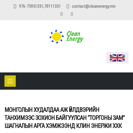
976-75951331,70111331
contact@cleanenergy.mn
МОНГОЛЫН ХУДАЛДАА АЖ ҮЙЛДВЭРИЙН
ТAНХИМЭЭС ЗОХИОН БАЙГУУЛСАН “ТОРГОНЫ ЗАМ”
ШАГНАЛЫН АРГА ХЭМЖЭЭНД КЛИН ЭНЕРЖИ ХХК