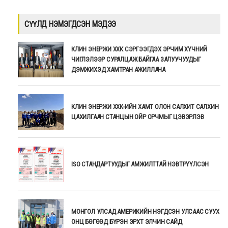
СҮҮЛД НЭМЭГДСЭН МЭДЭЭ
КЛИН ЭНЕРЖИ ХХК СЭРГЭЭГДЭХ ЭРЧИМ ХҮЧНИЙ
ЧИГЛЭЛЭЭР СУРАЛЦАЖ БАЙГАА ЗАЛУУЧУУДЫГ
ДЭМЖИХЭД ХАМТРАН АЖИЛЛАНА
КЛИН ЭНЕРЖИ ХХК-ИЙН ХАМТ ОЛОН САЛХИТ САЛХИН
ЦАХИЛГААН СТАНЦЫН ОЙР ОРЧМЫГ ЦЭВЭРЛЭВ
ISO СТАНДАРТУУДЫГ АМЖИЛТТАЙ НЭВТРҮҮЛСЭН
МОНГОЛ УЛСАД АМЕРИКИЙН НЭГДСЭН УЛСААС СУУХ
ОНЦ БӨГӨӨД БҮРЭН ЭРХТ ЭЛЧИН САЙД