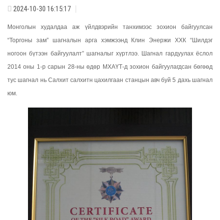
2024-10-30 16:15:17
Монголын худалдаа аж үйлдвэрийн тaнхимээс зохион байгуулсан
“Торгоны зам” шагналын арга хэмжээнд Клин Энержи ХХК “Шилдэг
ногоон бүтээн байгуулалт” шагналыг хүртлээ. Шагнал гардуулах ёслол
2014 оны 1-р сарын 28-ны өдөр МХАҮТ-д зохион байгуулагдсан бөгөөд
тус шагнал нь Салхит салхитн цахилгаан станцын авч буй 5 дахь шагнал
юм.