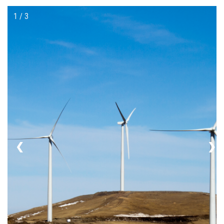
1 / 3
❮
❯