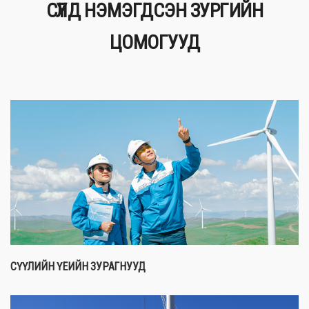
СҮҮЛД НЭМЭГДСЭН ЗУРГИЙН
ЦОМОГУУД
СҮҮЛИЙН ҮЕИЙН ЗУРАГНУУД