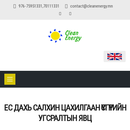
976-75951331,70111331
contact@cleanenergy.mn
ЕС ДАХЬ САЛХИН ЦАХИЛГААН ҮҮСГҮҮРИЙН
УГСРАЛТЫН ЯВЦ